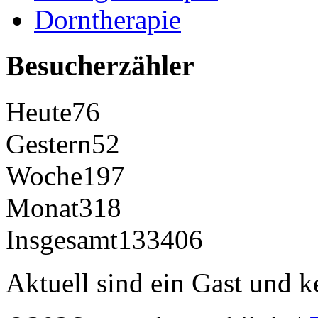
Dorntherapie
Besucherzähler
Heute
76
Gestern
52
Woche
197
Monat
318
Insgesamt
133406
Aktuell sind ein Gast und k