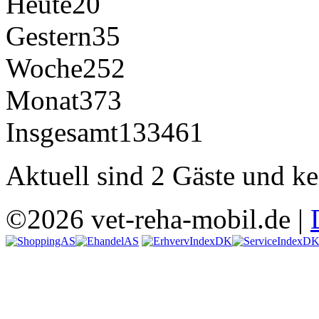
Heute
20
Gestern
35
Woche
252
Monat
373
Insgesamt
133461
Aktuell sind 2 Gäste und ke
©2026 vet-reha-mobil.de |