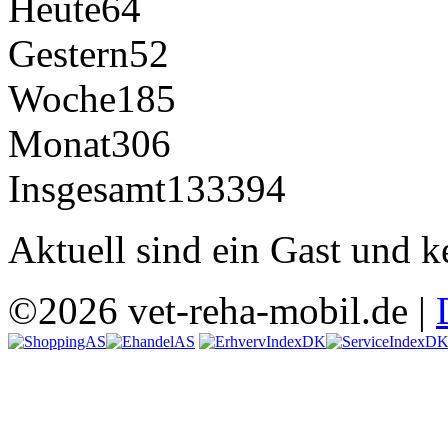
Heute
64
Gestern
52
Woche
185
Monat
306
Insgesamt
133394
Aktuell sind ein Gast und k
©2026 vet-reha-mobil.de |